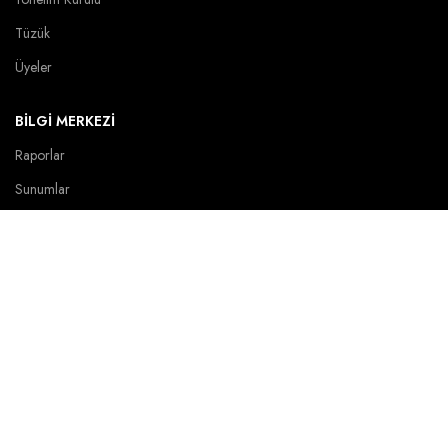
Tüzük
Üyeler
BİLGİ MERKEZİ
Raporlar
Sunumlar
KVKK Aydınlatma Metni
SAMSİAD MEDYA
Duyurular
Haberler
Basında SAMSİAD
Fotoğraf Galerisi
Video Galeri