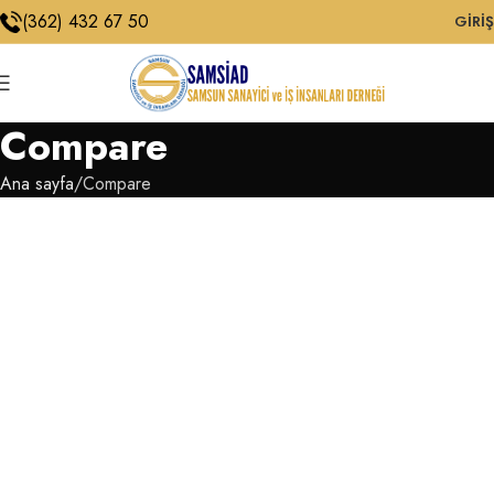
(362) 432 67 50
GIRIŞ
Compare
Ana sayfa
Compare