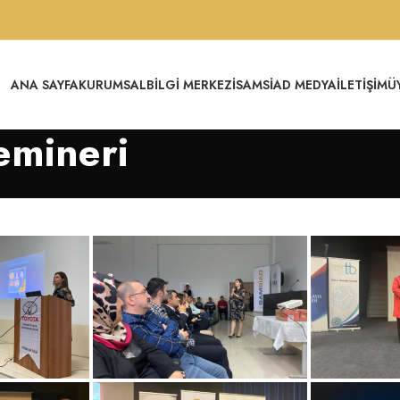
ANA SAYFA
KURUMSAL
BILGI MERKEZI
SAMSİAD MEDYA
İLETIŞIM
Ü
emineri