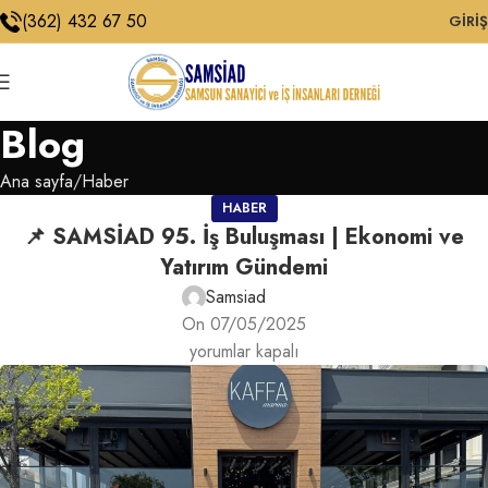
(362) 432 67 50
GIRIŞ
Blog
Ana sayfa
Haber
HABER
📌 SAMSİAD 95. İş Buluşması | Ekonomi ve
Yatırım Gündemi
Samsiad
On 07/05/2025
yorumlar kapalı