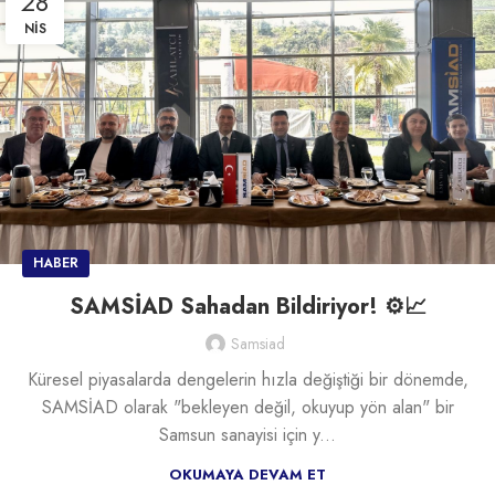
28
NIS
HABER
SAMSİAD Sahadan Bildiriyor! ⚙️📈
Samsiad
Küresel piyasalarda dengelerin hızla değiştiği bir dönemde,
SAMSİAD olarak "bekleyen değil, okuyup yön alan" bir
Samsun sanayisi için y...
OKUMAYA DEVAM ET