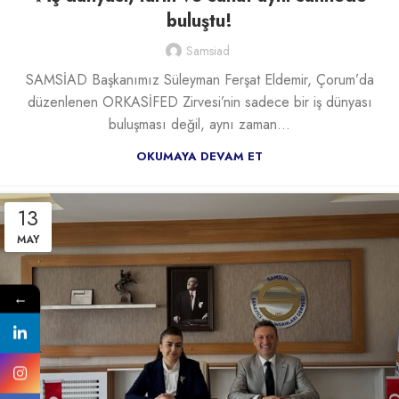
buluştu!
Samsiad
SAMSİAD Başkanımız Süleyman Ferşat Eldemir, Çorum’da
düzenlenen ORKASİFED Zirvesi’nin sadece bir iş dünyası
buluşması değil, aynı zaman...
OKUMAYA DEVAM ET
13
MAY
←