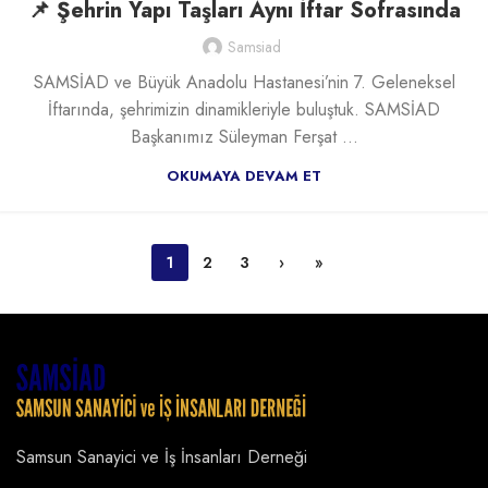
📌 Şehrin Yapı Taşları Aynı İftar Sofrasında
Samsiad
SAMSİAD ve Büyük Anadolu Hastanesi’nin 7. Geleneksel
İftarında, şehrimizin dinamikleriyle buluştuk. SAMSİAD
Başkanımız Süleyman Ferşat ...
OKUMAYA DEVAM ET
1
2
3
›
»
Samsun Sanayici ve İş İnsanları Derneği