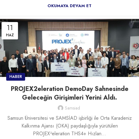
OKUMAYA DEVAM ET
11
HAZ
HABER
PROJEX2eleration DemoDay Sahnesinde
Geleceğin Girişimleri Yerini Aldı.
Samsiad
Samsun Üniversitesi ve SAMSİAD işbirliği ile Orta Karadeniz
Kalkınma Ajansı (OKA) paydaşlığıyla yürütülen
PROJEX²eleration THS4+ Hızlan...