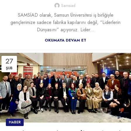
Samsiad
SAMSİAD olarak, Samsun Üniversitesi iş birliğiyle
gençlerimize sadece fabrika kapılarını değil, “Liderlerin
Dünyasını” açıyoruz. Lider...
OKUMAYA DEVAM ET
27
ŞUB
HABER