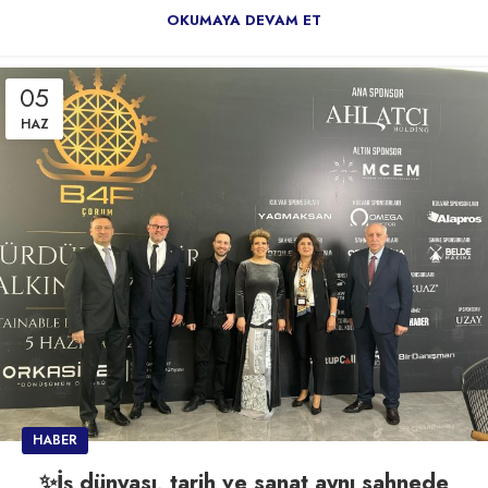
OKUMAYA DEVAM ET
05
HAZ
HABER
✨İş dünyası, tarih ve sanat aynı sahnede