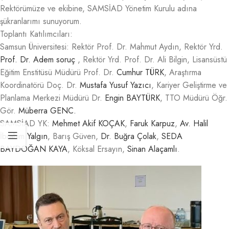
Rektörümüze ve ekibine, SAMSİAD Yönetim Kurulu adına
şükranlarımı sunuyorum.
Toplantı Katılımcıları:
Samsun Üniversitesi: Rektör Prof. Dr. Mahmut Aydın, Rektör Yrd.
Prof. Dr. Adem soruç
, Rektör Yrd. Prof. Dr. Ali Bilgin, Lisansüstü
Eğitim Enstitüsü Müdürü Prof. Dr.
Cumhur TÜRK
, Araştırma
Koordinatörü Doç. Dr.
Mustafa Yusuf Yazıcı
, Kariyer Geliştirme ve
Planlama Merkezi Müdürü Dr.
Engin BAYTÜRK
, TTO Müdürü Öğr.
Gör.
Müberra GENC.
SAMSİAD YK:
Mehmet Akif KOÇAK
,
Faruk Karpuz
,
Av. Halil
İbrahim Yalgın
, Barış Güven,
Dr. Buğra Çolak
,
SEDA
BAYDOĞAN KAYA
, Köksal Ersayın,
Sinan Alaçamlı
.