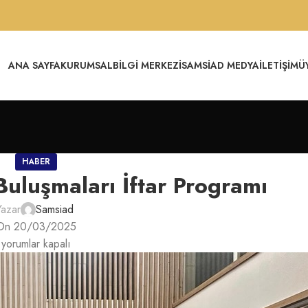
ANA SAYFA
KURUMSAL
BILGI MERKEZI
SAMSİAD MEDYA
İLETIŞIM
Ü
HABER
Buluşmaları İftar Programı
Yazar
Samsiad
On 20/03/2025
yorumlar kapalı