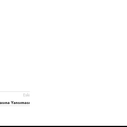
Eski
sına Yansıması