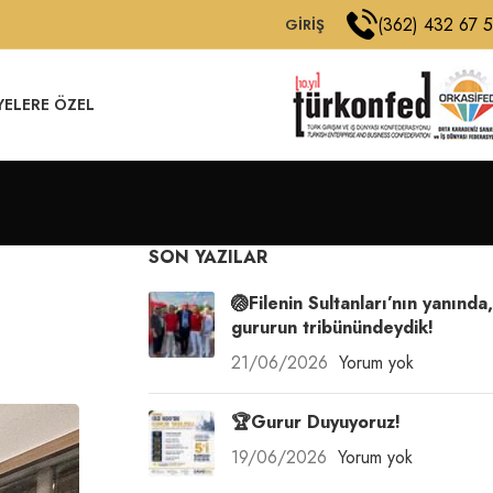
(362) 432 67 
GIRIŞ
YELERE ÖZEL
SON YAZILAR
🏐Filenin Sultanları’nın yanında,
gururun tribünündeydik!
21/06/2026
Yorum yok
🏆Gurur Duyuyoruz!
19/06/2026
Yorum yok