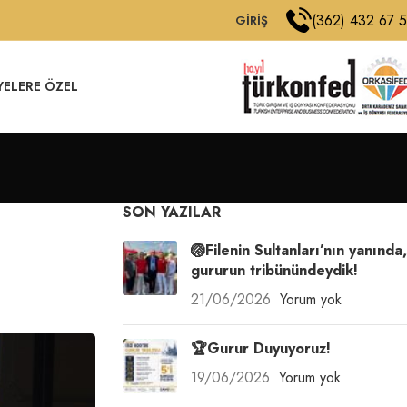
(362) 432 67 
GIRIŞ
YELERE ÖZEL
SON YAZILAR
🏐Filenin Sultanları’nın yanında,
gururun tribünündeydik!
21/06/2026
Yorum yok
🏆Gurur Duyuyoruz!
19/06/2026
Yorum yok