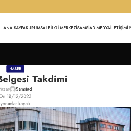
ANA SAYFA
KURUMSAL
BILGI MERKEZI
SAMSİAD MEDYA
İLETIŞIM
Ü
HABER
Belgesi Takdimi
Yazar
Samsiad
On 18/12/2023
yorumlar kapalı