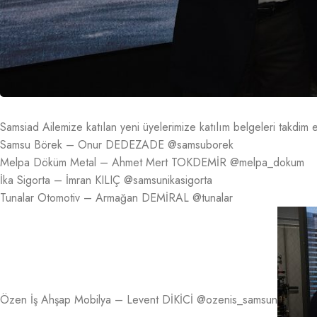
Samsiad Ailemize katılan yeni üyelerimize katılım belgeleri takdim e
Samsu Börek – Onur DEDEZADE @samsuborek
Melpa Döküm Metal – Ahmet Mert TOKDEMİR @melpa_dokum
İka Sigorta – İmran KILIÇ @samsunikasigorta
Tunalar Otomotiv – Armağan DEMİRAL @tunalar
Özen İş Ahşap Mobilya – Levent DİKİCİ @ozenis_samsun