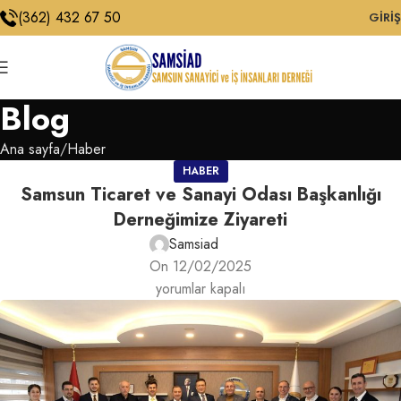
(362) 432 67 50
GIRIŞ
Blog
Ana sayfa
Haber
HABER
Samsun Ticaret ve Sanayi Odası Başkanlığı
Derneğimize Ziyareti
Samsiad
On 12/02/2025
yorumlar kapalı